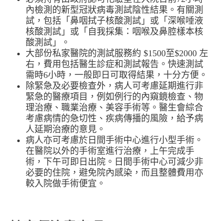
內檢測的新型冠狀病毒測試陰性結果。有關測
試，包括「鼻咽拭子核酸測試」或「深喉唾液
核酸測試」或「自我採集：咽喉及鼻腔樣本核
酸測試」。
大部份私家醫院的測試服務約 $1500至$2000 左
右，費用包括醫生診症和測試報告。快速測試
需時6小時，一般即日可取得結果，十分方便。
除緊急及必要檢查外，病人可考慮延期進行非
緊急的醫療項目，例如例行的內窺鏡檢查、物
理治療、職業治療、美容手術等。醫生會綜合
考慮病情的急切性、疾病傳播的風險，給予病
人延期治療的意見。
病人亦可考慮於日間手術中心進行小型手術。
在醫院以外的手術室進行治療，上午完成手
術，下午可即日出院。日間手術中心可減少非
必要的住院，避免院內感染，而且整體費用亦
較入院做手術便宜。