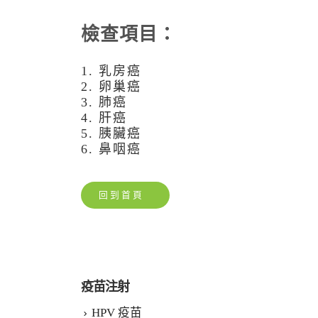
檢查項目：
1. 乳房癌
2. 卵巢癌
3. 肺癌
4. 肝癌
5. 胰臟癌
6. 鼻咽癌
回到首頁
疫苗注射
HPV 疫苗