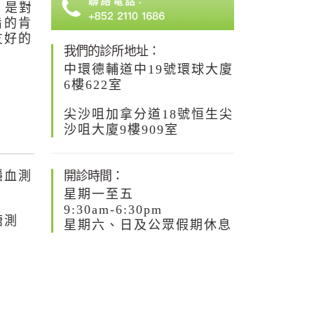
，是對
旨的肯
友好的
我們的診所地址：
中環德輔道中19號環球大廈
6樓622室
尖沙咀加拿分道18號恒生尖
沙咀大廈9樓909室
隱血測
開診時間：
星期一至五
9:30am-6:30pm
糖測
星期六、日及公眾假期休息