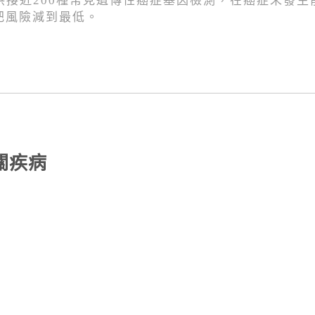
提供接近200種常見遺傳性癌症基因檢測，在癌症未發生
把風險減到最低。
關疾病