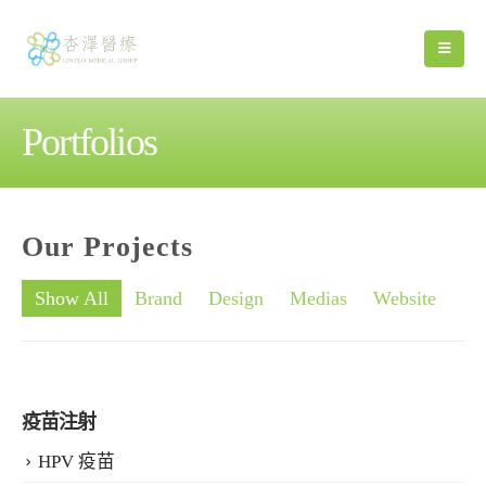
Portfolios
Our
Projects
Show All
Brand
Design
Medias
Website
疫苗注射
HPV 疫苗