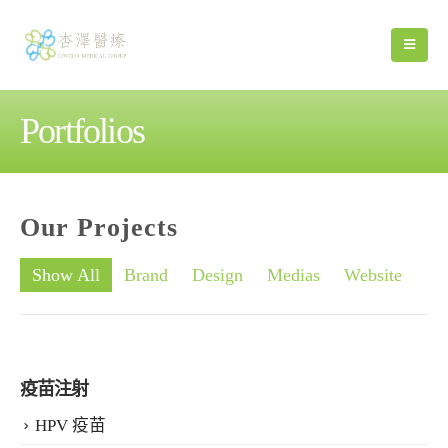
Portfolios
Our
Projects
Show All
Brand
Design
Medias
Website
疫苗注射
HPV 疫苗