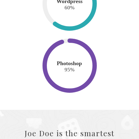
Wordpress
60
%
Photoshop
95
%
Joe Doe is the smartest