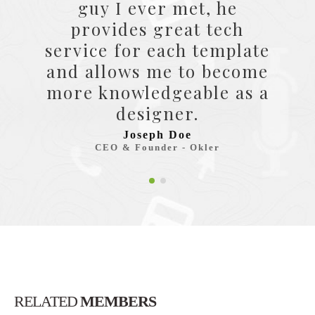
guy I ever met, he
provides great tech
service for each template
and allows me to become
more knowledgeable as a
designer.
Joseph Doe
CEO & Founder - Okler
RELATED
MEMBERS