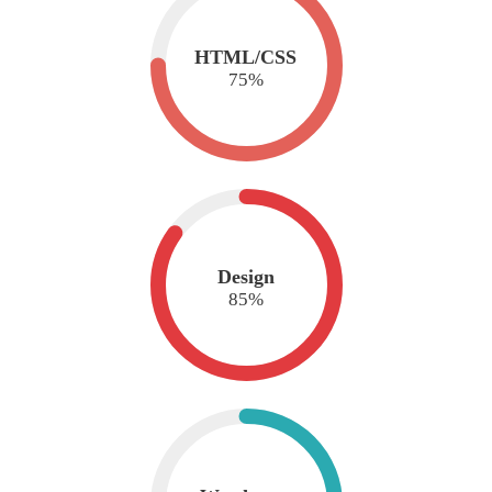
HTML/CSS
75
%
Design
85
%