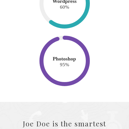
Wordpress
60
%
Photoshop
95
%
Joe Doe is the smartest