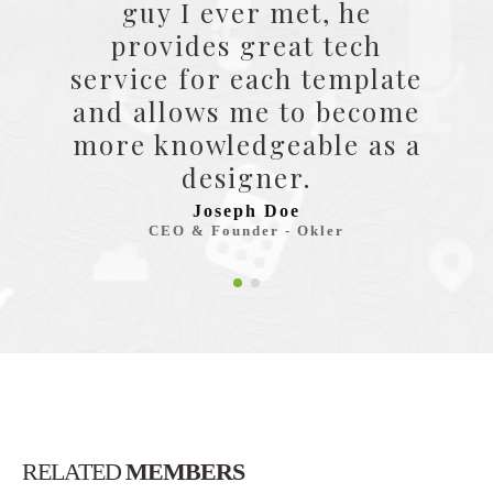
guy I ever met, he
provides great tech
service for each template
and allows me to become
more knowledgeable as a
designer.
Joseph Doe
CEO & Founder - Okler
RELATED
MEMBERS