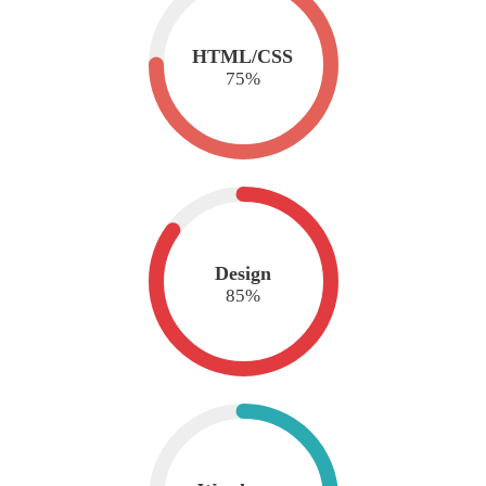
HTML/CSS
75
%
Design
85
%