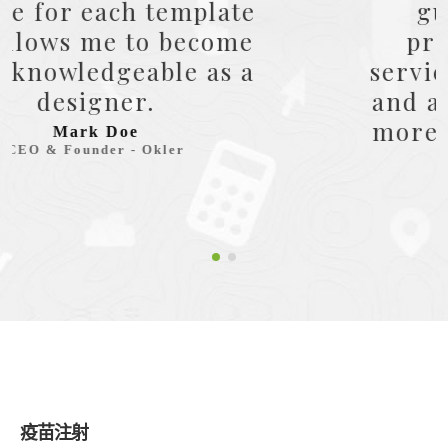
guy I ever met, he
provides great tech
service for each template
and allows me to become
more knowledgeable as a
designer.
Joseph Doe
CEO & Founder - Okler
疫苗注射