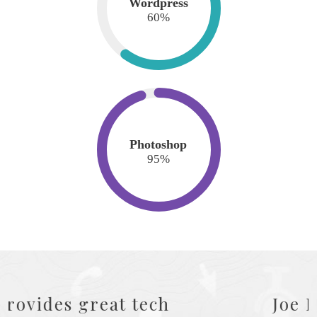
Wordpress
60
%
Photoshop
95
%
Joe Doe is the smartest