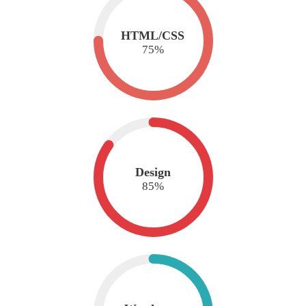
HTML/CSS
75
%
Design
85
%