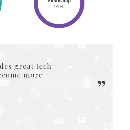
Photoshop
95
%
 and allows me to
gner.