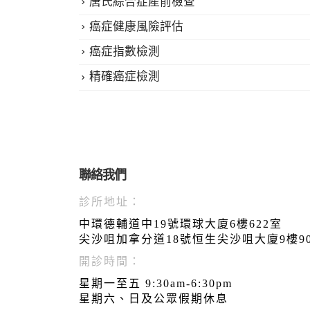
唐氏綜合症產前檢查
癌症健康風險評估
癌症指數檢測
精確癌症檢測
聯絡我們
診所地址：
中環德輔道中19號環球大廈6樓622室
尖沙咀加拿分道18號恒生尖沙咀大廈9樓9
開診時間：
星期一至五 9:30am-6:30pm
星期六、日及公眾假期休息