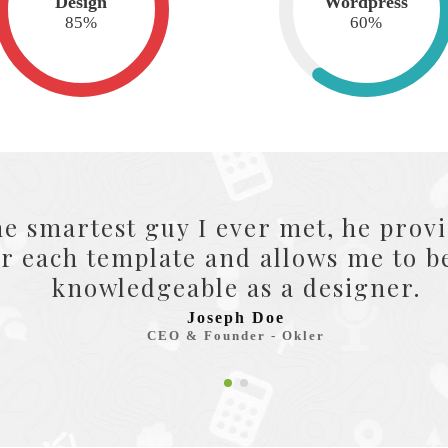
Design
Wordpress
85
%
60
%
eat tech service for each template
come more knowledgeable as a desi
Mark Doe
CEO & Founder - Okler