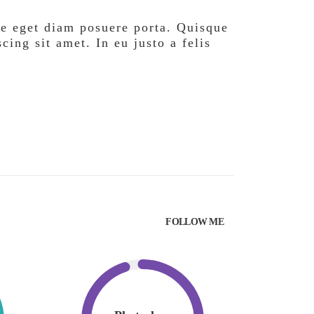
ue eget diam posuere porta. Quisque
cing sit amet. In eu justo a felis
FOLLOW ME