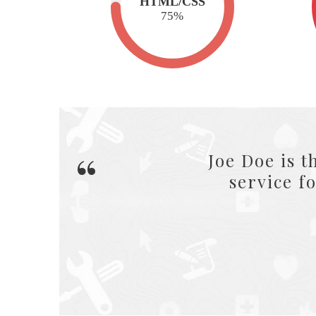
HTML/CSS
75
%
He provides gr
be