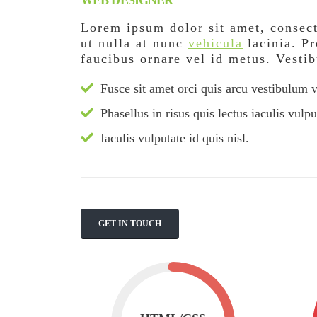
WEB DESIGNER
Lorem ipsum dolor sit amet, consect
ut nulla at nunc
vehicula
lacinia. Pr
faucibus ornare vel id metus. Vesti
Fusce sit amet orci quis arcu vestibulum v
Phasellus in risus quis lectus iaculis vulput
Iaculis vulputate id quis nisl.
GET IN TOUCH