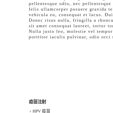
pellentesque odio, nec pellentesque
felis ullamcorper posuere gravida te
vehicula eu, consequat et lacus. Dui
Donec risus nulla, fringilla a rhon
sit amet consequat laoreet, tortor t
Nulla justo leo, molestie vel tempor
porttitor iaculis pulvinar, odio orci
疫苗注射
HPV 疫苗