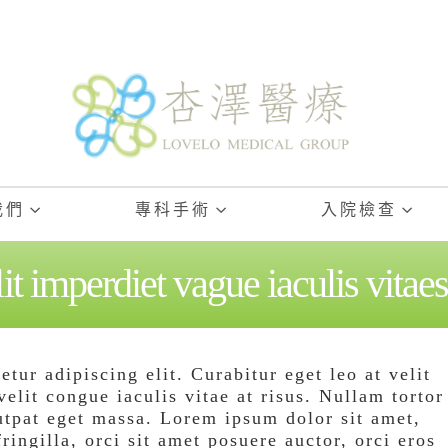
我們
專科手術
入院檢查
lit imperdiet vague iaculis vitae
tur adipiscing elit. Curabitur eget leo at velit
velit congue iaculis vitae at risus. Nullam tortor
utpat eget massa. Lorem ipsum dolor sit amet,
fringilla, orci sit amet posuere auctor, orci eros