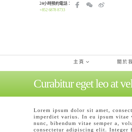
24小時預約電話：
+852 6878 8733
主頁
關於
Curabitur eget leo at ve
Lorem ipsum dolor sit amet, consecte
imperdiet varius. In eu ipsum vitae 
nunc, bibendum vitae semper a, vol
consectetur adipiscing elit. Integer 