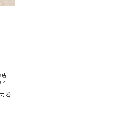
的皮
動。
去看