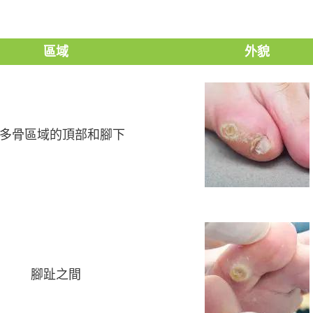
區域
外貌
多骨區域的頂部和腳下
腳趾之間