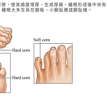
摩擦，使其過度增厚，生成厚繭。雞眼形成後中央有
眼。雞眼大多生長在腳板、小腳趾邊或腳趾縫。