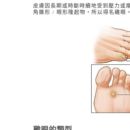
皮膚因長期或時斷時續地受到壓力或
角錐形 / 眼形隆起物，所以得名雞
雞眼的類型