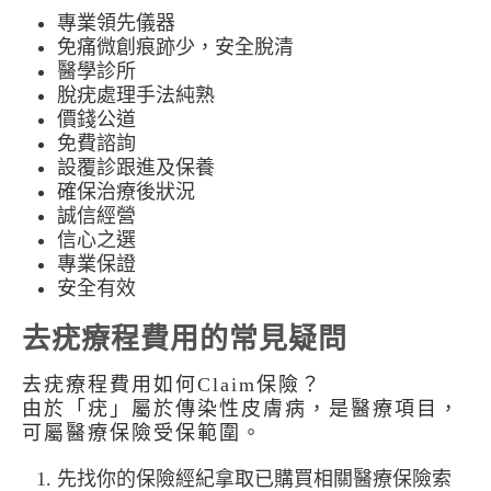
專業領先儀器
免痛微創痕跡少，安全脫清
醫學診所
脫疣處理手法純熟
價錢公道
免費諮詢
設覆診跟進及保養
確保治療後狀況
誠信經營
信心之選
專業保證
安全有效
去疣療程費用的常見疑問
去疣療程費用如何Claim保險？
由於「疣」屬於傳染性皮膚病，是醫療項目，
可屬醫療保險受保範圍。
先找你的保險經紀拿取已購買相關醫療保險索