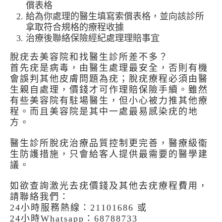
償表格
給為你處理的醫生填寫索償表格，並向該診所
拿取符合規格的療程收據
治療後聯絡保險經紀處理理賠事宜
脫疣去美容院和找醫生診所差不多？
首先疣是病毒，由醫生處理最安全，否則有機
會誤判其他皮膚問題為疣；脫疣療程必須由醫
生親自處理，價錢才可作理賠保險手續。雖然
有些美容院有駐場醫生，但小心被力推其他療
程。而且美容院是其中一處最易感染疣的地
方。
醫生診所脫疣治療品質控制更完善，醫療級衞
生防護措施，只會給客人提供最需要的醫學建
議。
如欲查詢激光去疣價錢及其他去疣療程費用，
請聯絡我們：
24小時服務熱線：21101686 或
24小時Whatsapp：68788733