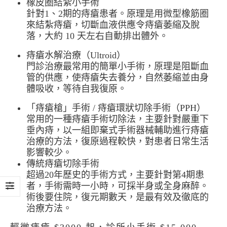
橡皮圈結紮小手術
針對1、2期的痔瘡患者。原理是用微型橡筋圈
來結紮痔瘡，切斷血液供應令痔瘡萎縮及脫
落，大約 10 天左右自動排出體外。
痔瘡水解治療（Ultroid）
門診治療最常用的簡單小手術，原理是阻斷血
管的供應，使痔瘡失去養分，自然萎縮並由身
體吸收，等待自我復原。
「痔瘡槍」手術 / 痔瘡環狀切除手術（PPH）
常用的一種痔瘡手術切除法，主要針對嚴重下
垂內痔，以一組即棄式手術器械輔助進行痔瘡
治療的方法，復原過程較快，對患者日常生活
影響較少。
傳統痔瘡切除手術
超過20年歷史的手術方式，主要針對第4期患
者，手術需時一小時，可採半身或全身麻醉。
術後要住院，復元期數天，是最有效及徹底的
治療方法。