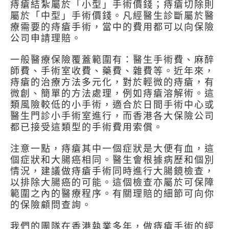
痔瘡結紮屬於「小型」手術價錢；痔瘡切除則
屬於「中型」手術價錢。凡經醫生診斷屬於醫
療需要的痔瘡手術，當中的費用都可以向保險
公司申請理賠。
一般醫療保險覆蓋範圍有：醫生手術費、麻醉
師費、手術室收費、藥費、雜費等。近年來，
痔瘡的治療方法多元化，對於輕微的痔瘡，有
微創、簡單的方法處理，例如痔瘡溶解術。這
類風險較低的小手術，適合於日間手術中心或
醫生門診小手術室進行，而香港各大保險公司
都已接受這類型的手術費用索償。
注意一點，痔瘡其中一個症狀是大便有血，這
個症狀和大腸癌相同。醫生會根據病歷和個別
情況，建議做痔瘡手術同時進行大腸鏡檢查，
以排除大腸癌的可能。這個檢查亦屬於可保障
範圍之內的醫療程序。有關理賠的細節可向你
的保險顧問查詢。
我們的團隊在香港執業多年，做痔瘡手術的經