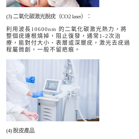
(3) 二氧化碳激光脫疣（CO2 laser）：
利用波長10600nm 的二氧化碳激光熱力，將
整個疣連根燒掉，阻止復發，通常1-2次治
療，能對付大小、表層或深層疣，激光去疣過
程屬微創，一般不留疤痕。
(4) 脫皮產品