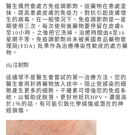
醫生偶然會處方免疫調節劑。這藥物在患處塗
抹，提高患處皮膚的免疫力，對抗引起皮膚增
生的病毒。在一般情況下，免疫調節劑是一星
期使用三次，每次使用後藥物要停留在皮膚6
至10小時，之後把它洗掉。治癒時間由4至16
星期不等。免疫調節劑尚未被美國食品藥物管
理局(FDA) 批準作為治療傳染性軟疣的處方藥
物。
(6) 注射劑
這通常不是醫生會嘗試的第一治療方法。您的
醫生會用針將藥物放入疣中，阻止受感染的細
胞產生更多的細胞。干擾素可增強您的免疫系
統，以幫助疣脫落，更好地抵抗HPV。濃度高
於1％的話，有可能引致化學燒傷或潛在的神
經損傷。